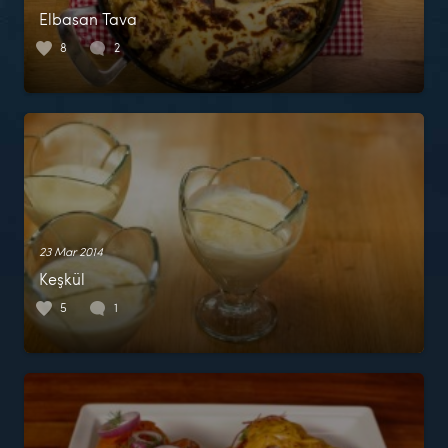
Elbasan Tava
8
2
23 Mar 2014
Keşkül
5
1