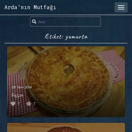
Arda'nın Mutfağı
Toggl
navig
Etiket: yumurta
08 Tem 2014
Fıççın
7
7