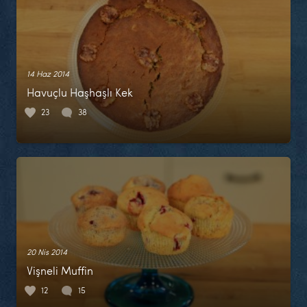
14 Haz 2014
Havuçlu Haşhaşlı Kek
23
38
20 Nis 2014
Vişneli Muffin
12
15