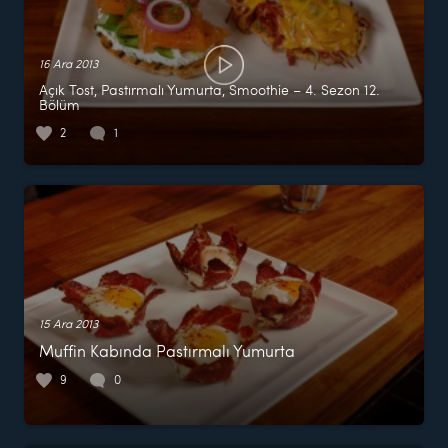
16 Ara 2013
Açık Tost, Pastırmalı Yumurta, Smoothie – 4. Sezon 12.
Bölüm
2
1
15 Ara 2013
Muffin Kabında Pastırmalı Yumurta
9
0