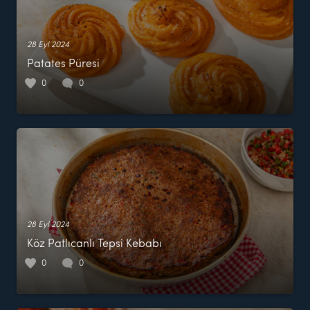
28 Eyl 2024
Patates Püresi
0
0
28 Eyl 2024
Köz Patlıcanlı Tepsi Kebabı
0
0