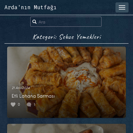
Arda'nın Mutfağı
Toggl
navig
Kategori: Sebze Yemekleri
21 Ara 2024
Etli Lahana Sarması
0
1