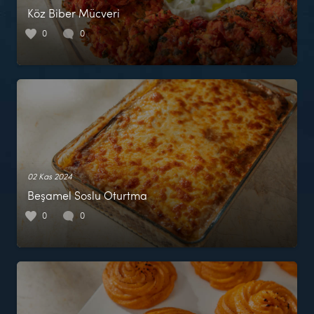
Köz Biber Mücveri
0
0
02 Kas 2024
Beşamel Soslu Oturtma
0
0