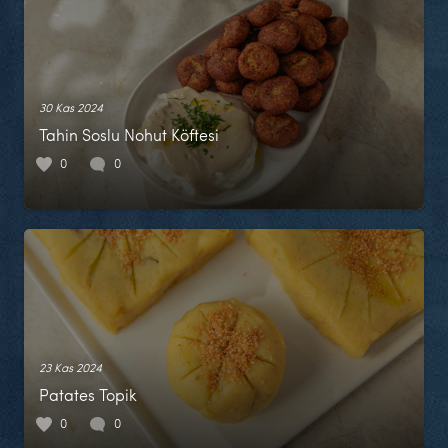
30 Kas 2024
Tahin Soslu Nohut Köftesi
0
0
23 Kas 2024
Patates Topik
0
0