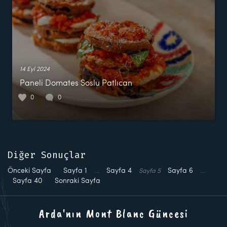
14 Eyl 2024
Paneli Domates Soslu Patlıcan
0
0
Diğer Sonuçlar
Önceki Sayfa
Sayfa
1
…
Sayfa
4
Sayfa
6
…
Sayfa
5
Sayfa
40
Sonraki Sayfa
Arda'nın Mont Blanc Güncesi