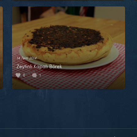
14 Tem 2014
Zeytinli Kapalı Börek
0
1