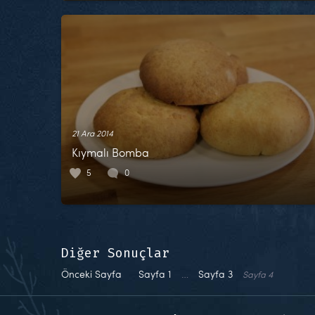
21 Ara 2014
Kıymalı Bomba
5
0
Diğer Sonuçlar
Önceki Sayfa
Sayfa
1
…
Sayfa
3
Sayfa
4