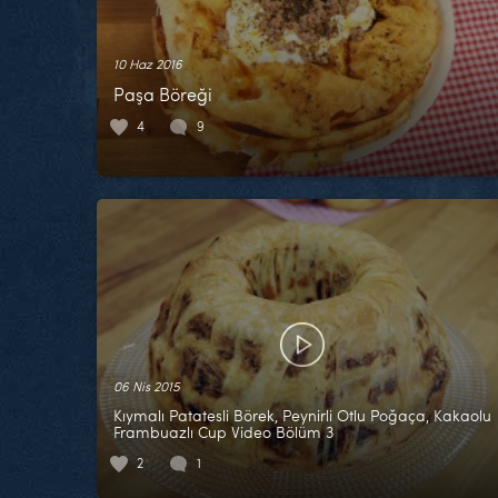
10 Haz 2016
Paşa Böreği
4
9
06 Nis 2015
Kıymalı Patatesli Börek, Peynirli Otlu Poğaça, Kakaolu
Frambuazlı Cup Video Bölüm 3
2
1