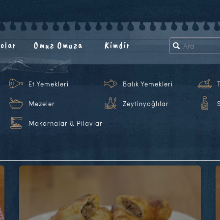
olar
Omuz Omuza
Kimdir
Et Yemekleri
Balık Yemekleri
Mezeler
Zeytinyağlılar
Makarnalar & Pilavlar