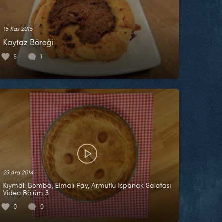
15 Kas 2015
Kaytaz Böreği
5
1
23 Ara 2014
Kıymalı Bomba, Elmalı Pay, Armutlu Ispanak Salatası
Video Bölüm 3
0
0