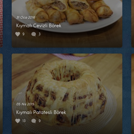
31 Oca 2016
Kıymalı Cevizli Börek
9
3
05 Nis 2015
Kıymalı Patatesli Börek
13
9