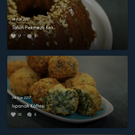
18 Kas 2017
Tahin Pekmezli Kek
17
9
04 Kas 2017
Ispanak Köftesi
10
6