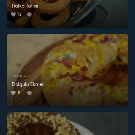
Halka Tatlısı
12
1
25 Kas 2017
Dolgulu Ekmek
5
1