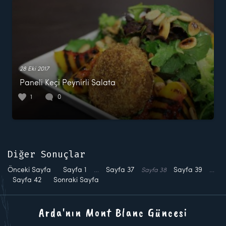
28 Eki 2017
Paneli Keçi Peynirli Salata
1
0
Diğer Sonuçlar
Önceki Sayfa
Sayfa
1
…
Sayfa
37
Sayfa
39
…
Sayfa
38
Sayfa
42
Sonraki Sayfa
Arda'nın Mont Blanc Güncesi