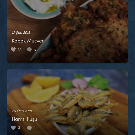
17 Şub 2018
Kabak Mücver
17
6
20 Oca 2018
Hamsi Kuşu
3
1