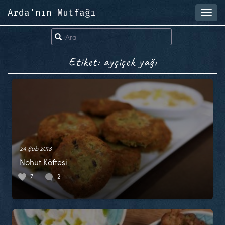
Arda'nın Mutfağı
Toggl
navig
Etiket: ayçiçek yağı
24 Şub 2018
Nohut Köftesi
7
2