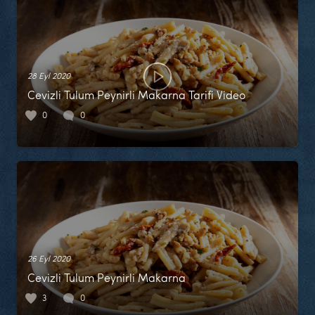
28 Eyl 2020
Cevizli Tulum Peynirli Makarna Tarifi Video
0
0
26 Eyl 2020
Cevizli Tulum Peynirli Makarna
3
0