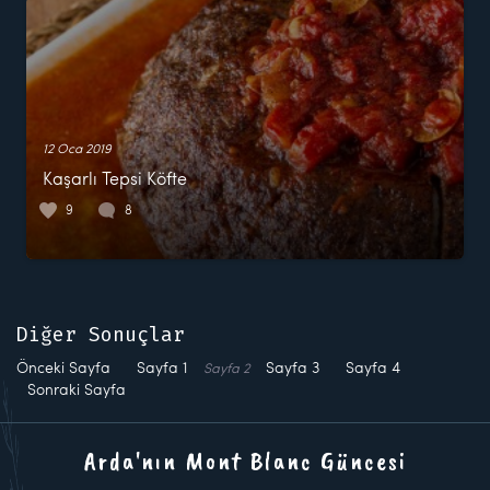
12 Oca 2019
Kaşarlı Tepsi Köfte
9
8
Diğer Sonuçlar
Önceki Sayfa
Sayfa
1
Sayfa
3
Sayfa
4
Sayfa
2
Sonraki Sayfa
Arda'nın Mont Blanc Güncesi