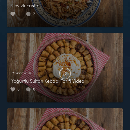
Cevizli Erişte
1
2
03 Mar 2020
Yoğurtlu Sultan Kebabı Tarifi Video
0
0