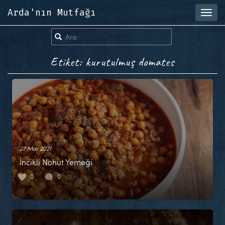
Arda'nın Mutfağı
Toggl
navig
Etiket: kurutulmuş domates
27 Mar 2021
İncikli Nohut Yemeği
0
0