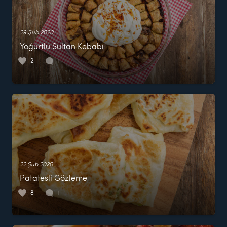
29 Şub 2020
Yoğurtlu Sultan Kebabı
2
1
22 Şub 2020
Patatesli Gözleme
8
1