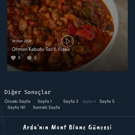
14 Mar 2026
Orman Kebabı Tarifi Video
0
0
Diğer Sonuçlar
Önceki Sayfa
Sayfa
1
…
Sayfa
3
Sayfa
5
…
Sayfa
4
Sayfa
161
Sonraki Sayfa
Arda'nın Mont Blanc Güncesi