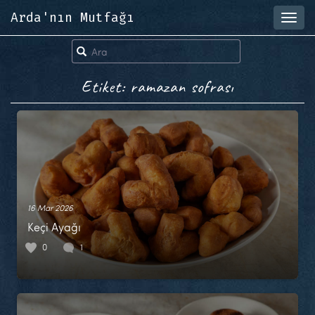
Arda'nın Mutfağı
Toggl
navig
Etiket: ramazan sofrası
16 Mar 2026
Keçi Ayağı
0
1