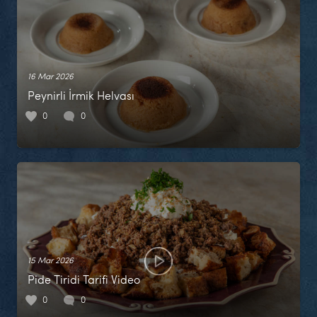
16 Mar 2026
Peynirli İrmik Helvası
0
0
15 Mar 2026
Pide Tiridi Tarifi Video
0
0