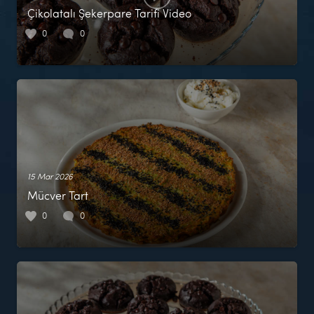
Çikolatalı Şekerpare Tarifi Video
0
0
15 Mar 2026
Mücver Tart
0
0