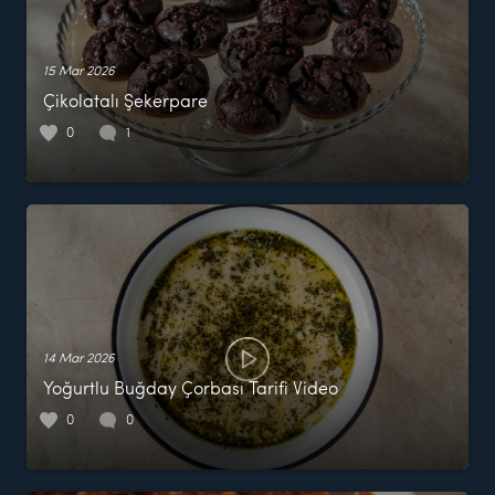
15 Mar 2026
Çikolatalı Şekerpare
0
1
14 Mar 2026
Yoğurtlu Buğday Çorbası Tarifi Video
0
0