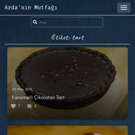
Arda'nın Mutfağı
Toggl
navig
Etiket: tart
03 May 2015
Karamelli Çikolatalı Tart
7
2