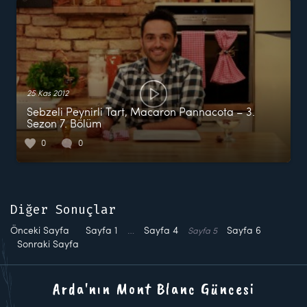
25 Kas 2012
Sebzeli Peynirli Tart, Macaron Pannacota – 3.
Sezon 7. Bölüm
0
0
Diğer Sonuçlar
Önceki Sayfa
Sayfa
1
…
Sayfa
4
Sayfa
6
Sayfa
5
Sonraki Sayfa
Arda'nın Mont Blanc Güncesi