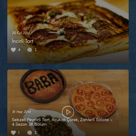
20 Eyl 2014
İncirli Tart
4
2
16 Haz 2014
Sebzeli Peynirli Tart, Acukalı Çörek, Zahterli Salata –
4.Sezon 38.Bölüm
1
2