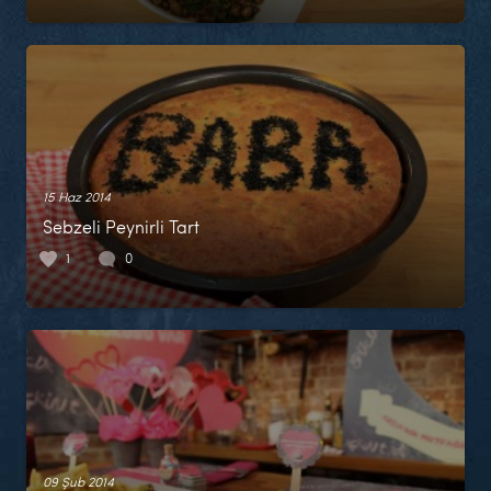
15 Haz 2014
Sebzeli Peynirli Tart
1
0
09 Şub 2014