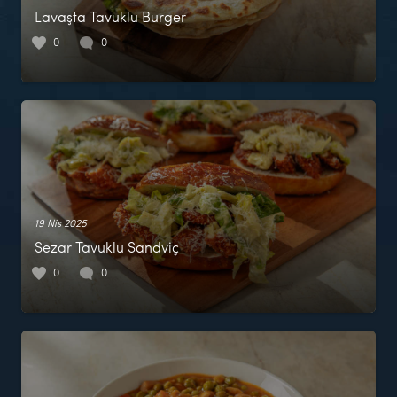
Lavaşta Tavuklu Burger
0
0
19 Nis 2025
Sezar Tavuklu Sandviç
0
0