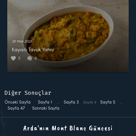
30 Mar 2025
Kayısılı Tavuk Yahni
0
0
Diğer Sonuçlar
Önceki Sayfa
Sayfa
1
…
Sayfa
3
Sayfa
5
…
Sayfa
4
Sayfa
47
Sonraki Sayfa
Arda'nın Mont Blanc Güncesi