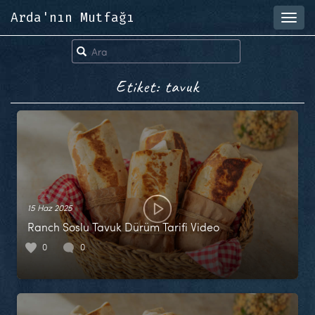
Arda'nın Mutfağı
Toggl
navig
Etiket: tavuk
15 Haz 2025
Ranch Soslu Tavuk Dürüm Tarifi Video
0
0