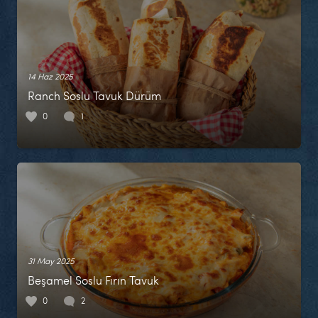
14 Haz 2025
Ranch Soslu Tavuk Dürüm
0
1
31 May 2025
Beşamel Soslu Fırın Tavuk
0
2