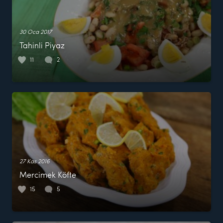
30 Oca 2017
Tahinli Piyaz
11
2
27 Kas 2016
Mercimek Köfte
15
5