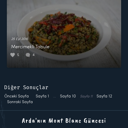
25 Eyl 2016
Mercimekli Tabule
5
4
Diğer Sonuçlar
Önceki Sayfa
Sayfa
1
…
Sayfa
10
Sayfa
12
Sayfa
11
Sonraki Sayfa
Arda'nın Mont Blanc Güncesi