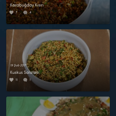
Karabuğday Kısırı
7
4
19 Şub 2017
Kuskus Salatası
11
1