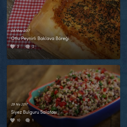
28 May 2017
Otlu Peynirli Baklava Böreği
3
2
29 Nis 2017
Siyez Bulguru Salatası
10
1