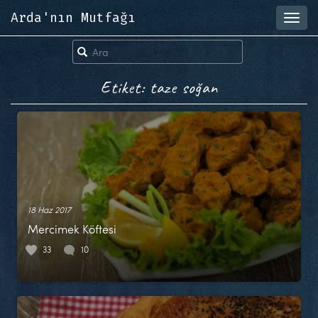
Arda'nın Mutfağı
Toggl
navig
Etiket: taze soğan
18 Haz 2017
Mercimek Köftesi
33
10