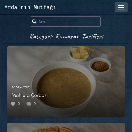
Arda'nın Mutfağı
Toggl
navig
Kategori: Ramazan Tarifleri
17 Mar 2026
Mahluta Çorbası
0
0