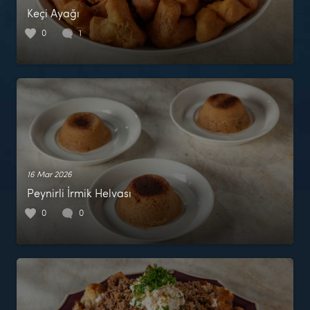
Keçi Ayağı
0
1
16 Mar 2026
Peynirli İrmik Helvası
0
0