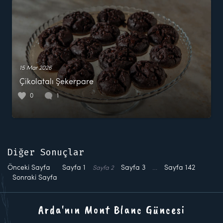
15 Mar 2026
Çikolatalı Şekerpare
0
1
Diğer Sonuçlar
Önceki Sayfa
Sayfa
1
Sayfa
3
…
Sayfa
142
Sayfa
2
Sonraki Sayfa
Arda'nın Mont Blanc Güncesi