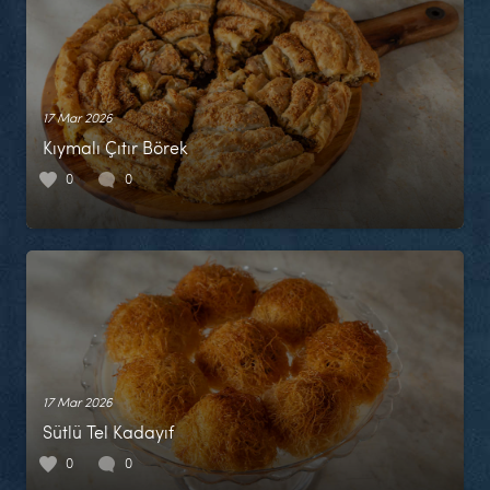
17 Mar 2026
Kıymalı Çıtır Börek
0
0
17 Mar 2026
Sütlü Tel Kadayıf
0
0