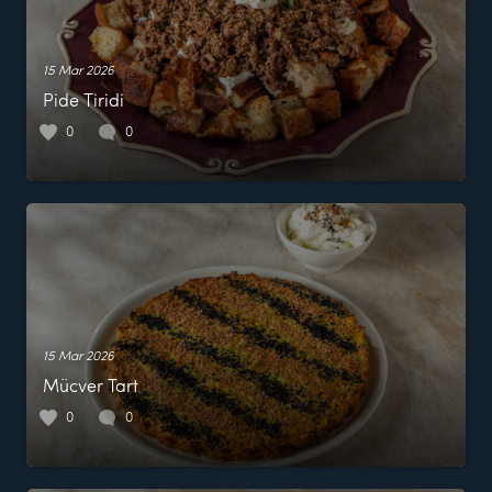
15 Mar 2026
Pide Tiridi
0
0
15 Mar 2026
Mücver Tart
0
0