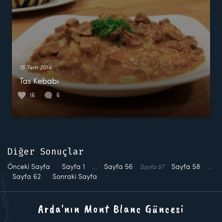
15 Tem 2014
Tas Kebabı
16
6
Diğer Sonuçlar
Önceki Sayfa
Sayfa
1
…
Sayfa
56
Sayfa
58
…
Sayfa
57
Sayfa
62
Sonraki Sayfa
Arda'nın Mont Blanc Güncesi