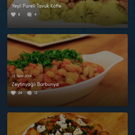
Yeşil Püreli Tavuk Köfte
8
4
19 Tem 2014
Zeytinyağlı Barbunya
24
12