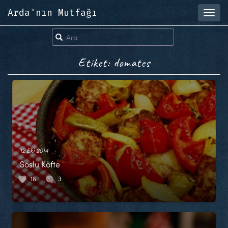
Arda'nın Mutfağı
Toggl
navig
Etiket: domates
12 Eki 2014
Soslu Köfte
18
3