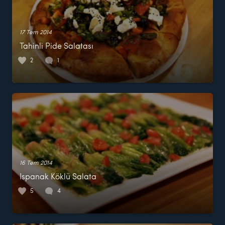
17 Tem 2014
Tahinli Pide Salatası
2
1
16 Tem 2014
Ispanak Köklü Salata
5
4