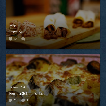
21 Eyl 2014
Tantuni
12
5
22 Tem 2014
Fırında Sebze Türlüsü
23
12