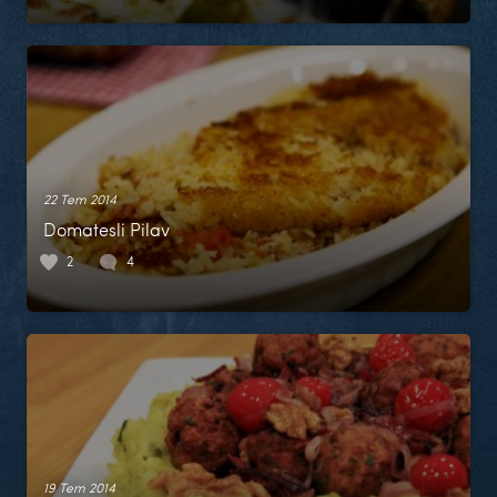
22 Tem 2014
Domatesli Pilav
2
4
19 Tem 2014