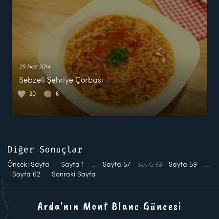
29 Haz 2014
Sebzeli Şehriye Çorbası
20
6
Diğer Sonuçlar
Önceki Sayfa
Sayfa
1
…
Sayfa
57
Sayfa
59
…
Sayfa
58
Sayfa
62
Sonraki Sayfa
Arda'nın Mont Blanc Güncesi