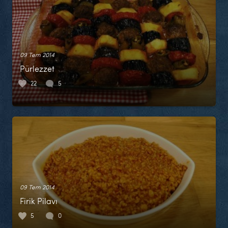
09 Tem 2014
Pürlezzet
22
5
09 Tem 2014
Firik Pilavı
5
0