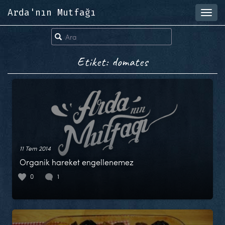
Arda'nın Mutfağı
Toggl
navig
Etiket: domates
11 Tem 2014
Organik hareket engellenemez
0
1