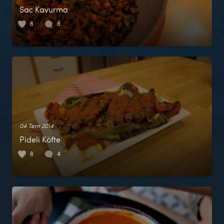
Sac Kavurma
8
8
04 Tem 2014
Pideli Köfte
8
4