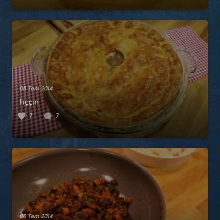
08 Tem 2014
Fıççın
7
7
06 Tem 2014