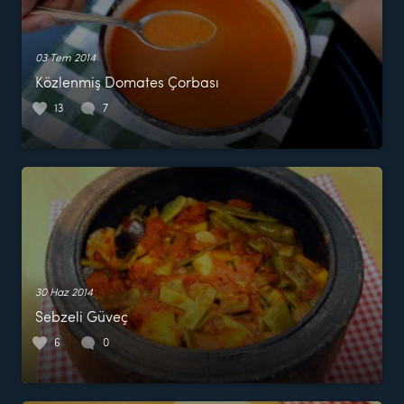
03 Tem 2014
Közlenmiş Domates Çorbası
13
7
30 Haz 2014
Sebzeli Güveç
6
0