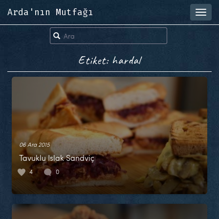
Arda'nın Mutfağı
Toggl
navig
Etiket: hardal
06 Ara 2015
Tavuklu Islak Sandviç
4
0