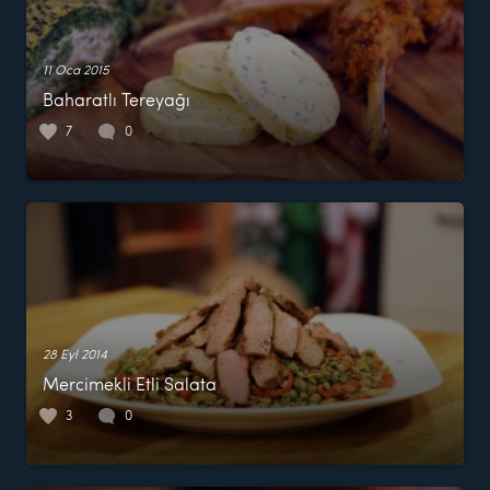
11 Oca 2015
Baharatlı Tereyağı
7
0
28 Eyl 2014
Mercimekli Etli Salata
3
0