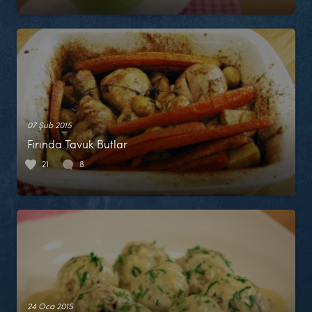
07 Şub 2015
Fırında Tavuk Butlar
21
8
24 Oca 2015