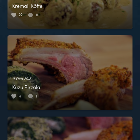
Kremalı Köfte
22
11
11 Oca 2015
Kuzu Pirzola
4
1