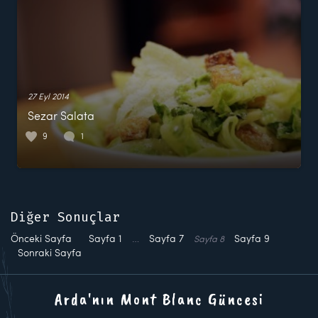
27 Eyl 2014
Sezar Salata
9
1
Diğer Sonuçlar
Önceki Sayfa
Sayfa
1
…
Sayfa
7
Sayfa
9
Sayfa
8
Sonraki Sayfa
Arda'nın Mont Blanc Güncesi