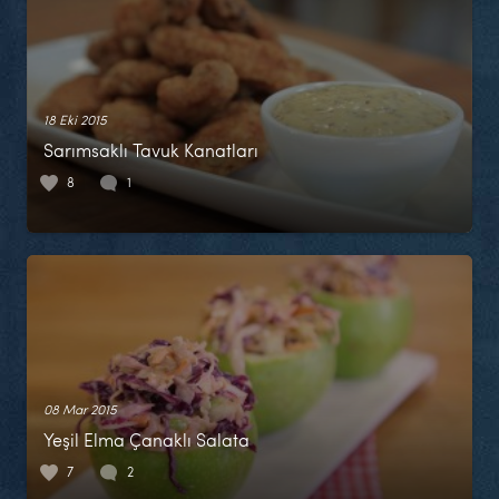
18 Eki 2015
Sarımsaklı Tavuk Kanatları
8
1
08 Mar 2015
Yeşil Elma Çanaklı Salata
7
2