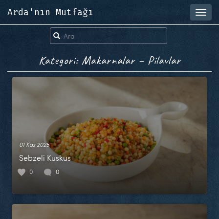
Arda'nın Mutfağı
Toggl
navig
Kategori: Makarnalar – Pilavlar
01 Kas 2025
Sebzeli Kuskus
0
0