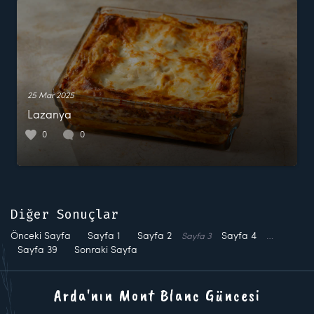
25 Mar 2025
Lazanya
0
0
Diğer Sonuçlar
Önceki Sayfa
Sayfa
1
Sayfa
2
Sayfa
4
…
Sayfa
3
Sayfa
39
Sonraki Sayfa
Arda'nın Mont Blanc Güncesi