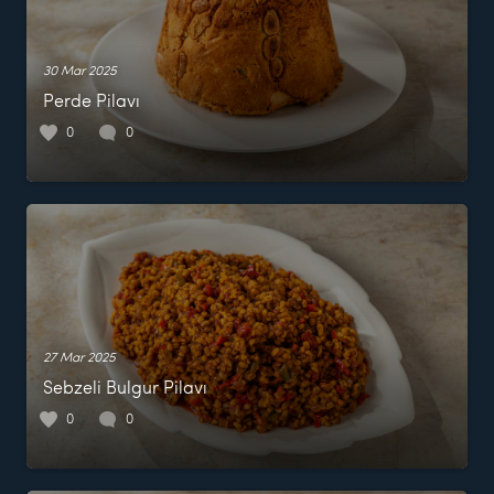
30 Mar 2025
Perde Pilavı
0
0
27 Mar 2025
Sebzeli Bulgur Pilavı
0
0