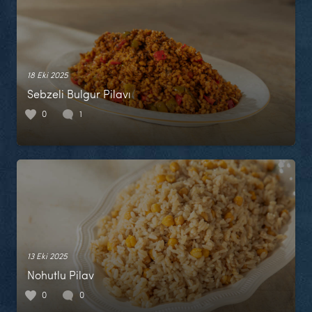
18 Eki 2025
Sebzeli Bulgur Pilavı
0
1
13 Eki 2025
Nohutlu Pilav
0
0