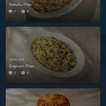
Nohutlu Pilav
0
0
05 Nis 2025
Enginarlı Pilav
0
0