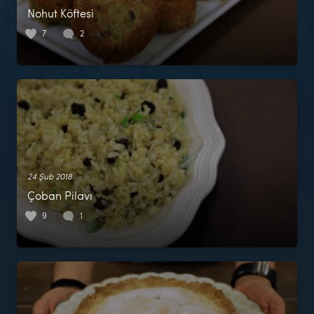
Nohut Köftesi
7
2
24 Şub 2018
Çoban Pilavı
9
1