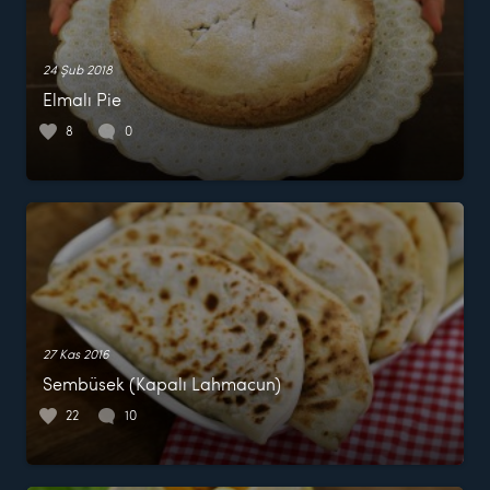
24 Şub 2018
Elmalı Pie
8
0
27 Kas 2016
Sembüsek (Kapalı Lahmacun)
22
10