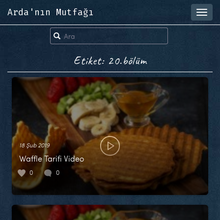
Arda'nın Mutfağı
Toggl
navig
Etiket: 20.bölüm
18 Şub 2019
Waffle Tarifi Video
0
0