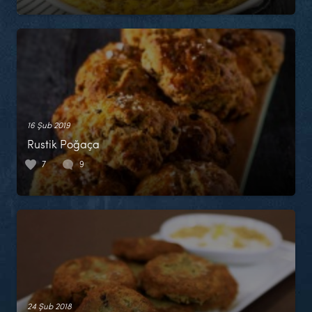
16 Şub 2019
Rustik Poğaça
7
9
24 Şub 2018