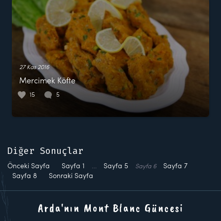
27 Kas 2016
Mercimek Köfte
15
5
Diğer Sonuçlar
Önceki Sayfa
Sayfa
1
…
Sayfa
5
Sayfa
7
Sayfa
6
Sayfa
8
Sonraki Sayfa
Arda'nın Mont Blanc Güncesi