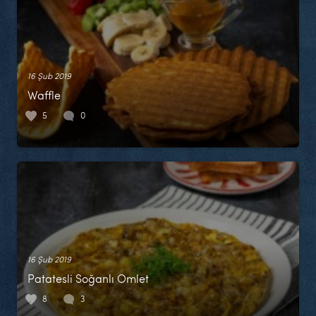
16 Şub 2019
Waffle
5
0
16 Şub 2019
Patatesli Soğanlı Omlet
8
3