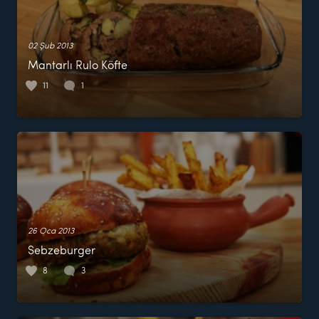
02 Şub 2013
Mantarlı Rulo Köfte
11
1
26 Oca 2013
Sebzeburger
8
3