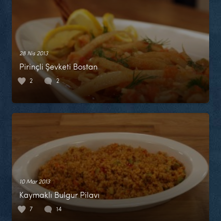
28 Nis 2013
Pirinçli Şevketi Bostan
2
2
10 Mar 2013
Kaymaklı Bulgur Pilavı
7
14