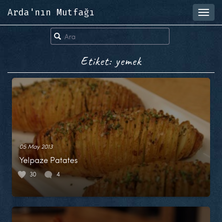
Arda'nın Mutfağı
Toggl
navig
Etiket: yemek
05 May 2013
Yelpaze Patates
30
4