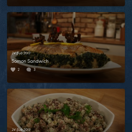
24 Şub 2013
Somon Sandwich
2
3
24 Şub 2013