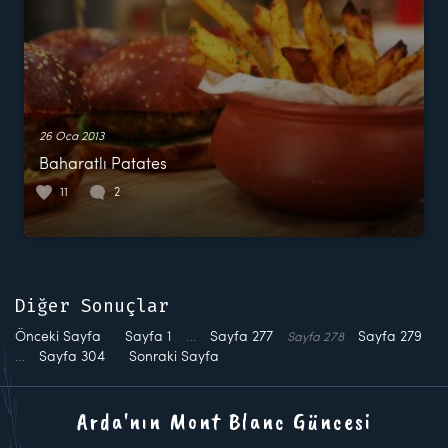
26 Oca 2013
Baharatlı Patates
11
2
Diğer Sonuçlar
Önceki Sayfa
Sayfa
1
…
Sayfa
277
Sayfa
279
Sayfa
278
…
Sayfa
304
Sonraki Sayfa
Arda'nın Mont Blanc Güncesi