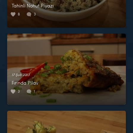
Tahinli Nohut Piyazı
8
3
17 Şub 2013
Fırında Pilav
3
1