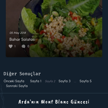
05 May 2018
Bahar Salatası
1
0
Diğer Sonuçlar
Önceki Sayfa
Sayfa
1
Sayfa
3
…
Sayfa
5
Sayfa
2
Sonraki Sayfa
Arda'nın Mont Blanc Güncesi