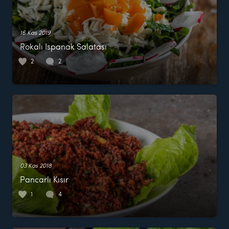
16 Kas 2019
Rokalı Ispanak Salatası
2
2
03 Kas 2018
Pancarlı Kısır
1
4