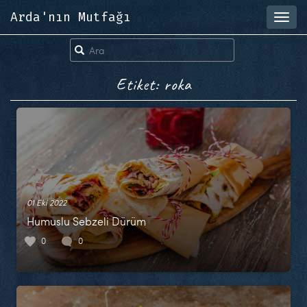
Arda'nın Mutfağı
Toggl
navig
Etiket: roka
01 Eki 2022
Humuslu Sebzeli Dürüm
0
0