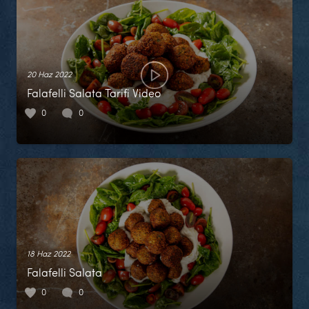
20 Haz 2022
Falafelli Salata Tarifi Video
0
0
18 Haz 2022
Falafelli Salata
0
0