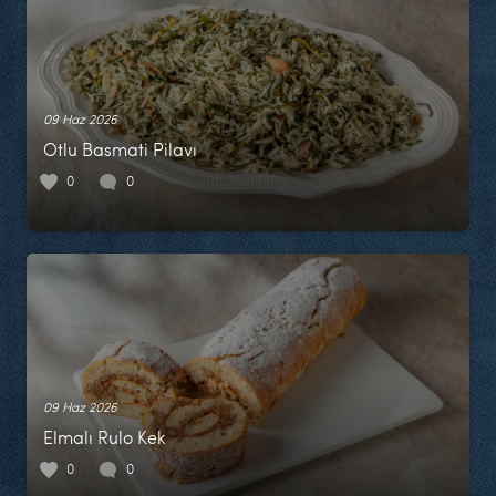
09 Haz 2026
Otlu Basmati Pilavı
0
0
09 Haz 2026
Elmalı Rulo Kek
0
0