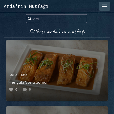
Arda'nın Mutfağı
Toggl
navig
Etiket: arda’nın mutfağı
09 Haz 2026
Teriyaki Soslu Somon
0
0