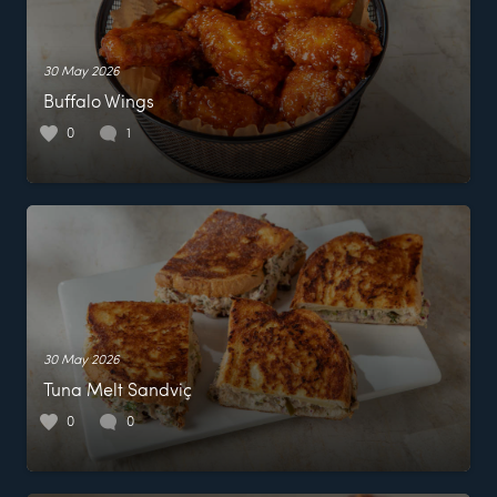
30 May 2026
Buffalo Wings
0
1
30 May 2026
Tuna Melt Sandviç
0
0