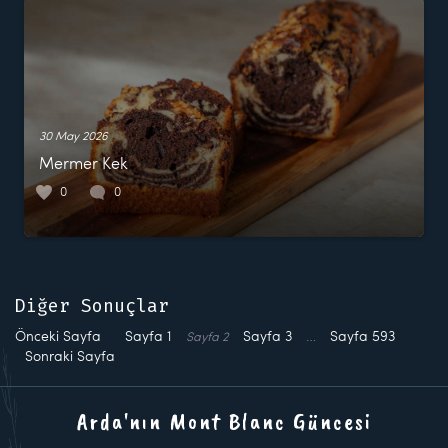
30 May 2026
Mermer Kek
0
0
Diğer Sonuçlar
Önceki Sayfa
Sayfa
1
Sayfa
3
…
Sayfa
593
Sayfa
2
Sonraki Sayfa
Arda'nın Mont Blanc Güncesi