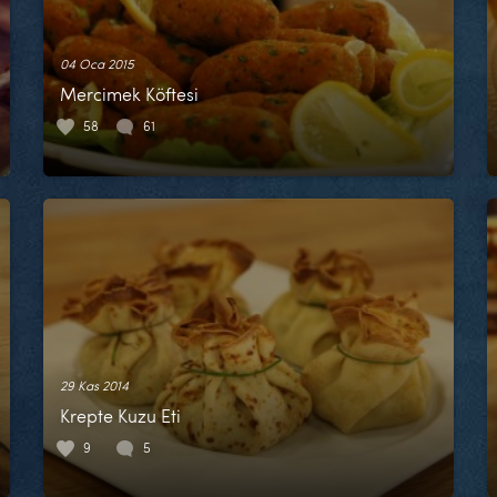
04 Oca 2015
Mercimek Köftesi
58
61
29 Kas 2014
Krepte Kuzu Eti
9
5