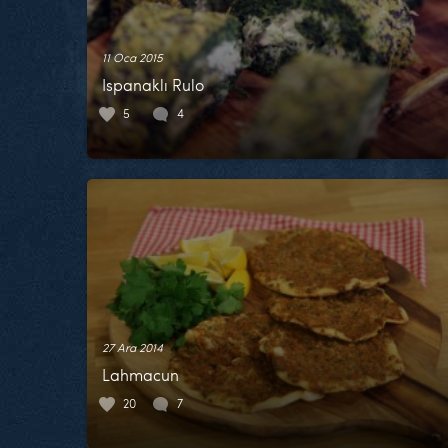
11 Oca 2015
Ispanaklı Rulo
5
4
27 Ara 2014
Lahmacun
20
7