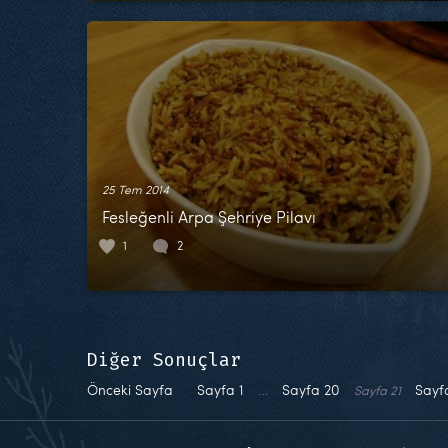
25 Tem 2014
Fesleğenli Arpa Şehriye Pilavı
1
2
Diğer Sonuçlar
Önceki Sayfa
Sayfa
1
…
Sayfa
20
Say
Sayfa
21