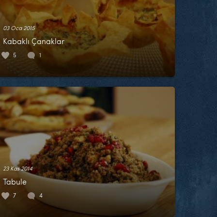
03 Oca 2015
Kabaklı Çanaklar
5
1
23 Kas 2014
Tabule
7
4