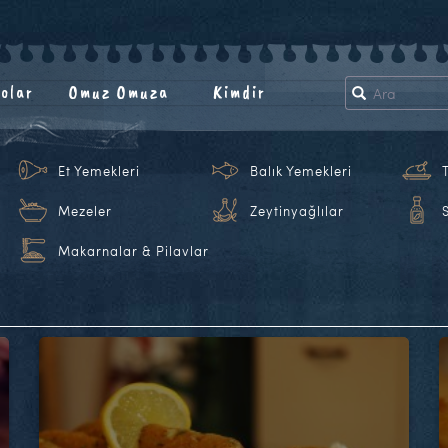
olar
Omuz Omuza
Kimdir
Et Yemekleri
Balık Yemekleri
Mezeler
Zeytinyağlılar
Makarnalar & Pilavlar