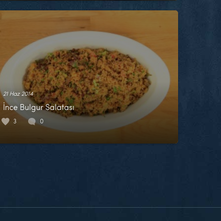
21 Haz 2014
İnce Bulgur Salatası
3
0